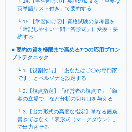
└ 14.【学習向け①】英語の長文を「重要な
英単語リスト付き」で要約する
└ 15.【学習向け②】資格試験の参考書を
「暗記しやすい一問一答形式」に変換・要
約する
■ 要約の質を極限まで高める7つの応用プロン
プトテクニック
└ 1.【役割付与】「あなたは〇〇の専門家
です」とペルソナを設定する
└ 2.【視点指定】「経営者の視点で」「顧
客の立場で」など分析の切り口を与える
└ 3.【出力形式の高度な指定】単なる箇条
書きではなく「表形式（マークダウン）」
で出力させる