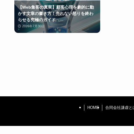
【Web集客の真実】顧客心理を劇的に動
かす文章の書き方！売れない怒りを終わ
らせる究極のガイド
2026年7月30日
HOME
合同会社謙虚と