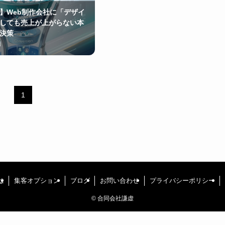
】Web制作会社に「デザイ
しても売上が上がらない本
決策
日
1
は
集客オプション
ブログ
お問い合わせ
プライバシーポリシー
©
合同会社謙虚