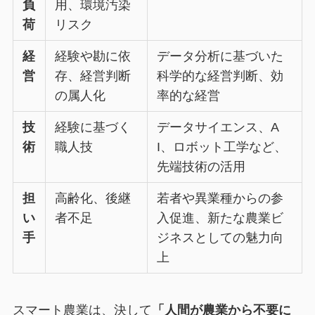
負
用、環境汚染
荷
リスク
経
経験や勘に依
データ分析に基づいた
営
存、経営判断
科学的な経営判断、効
の属人化
率的な経営
技
経験に基づく
データサイエンス、A
術
職人技
I、ロボット工学など、
先端技術の活用
担
高齢化、後継
若者や異業種からの参
い
者不足
入促進、新たな農業ビ
手
ジネスとしての魅力向
上
スマート農業は、決して
「人間が農業から不要に