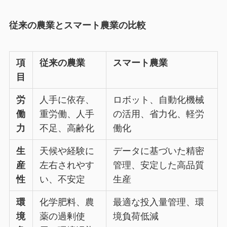
従来の農業とスマート農業の比較
項
従来の農業
スマート農業
目
労
人手に依存、
ロボット、自動化機械
働
重労働、人手
の活用、省力化、軽労
力
不足、高齢化
働化
生
天候や経験に
データに基づいた精密
産
左右されやす
管理、安定した高品質
性
い、不安定
生産
環
化学肥料、農
最適な投入量管理、環
境
薬の過剰使
境負荷低減