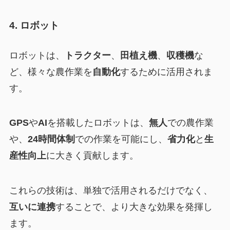
4. ロボット
ロボットは、
トラクター
、
田植え機
、
収穫機
な
ど、様々な農作業を
自動化
するために活用されま
す。
GPS
や
AI
を搭載したロボットは、
無人
での農作業
や、
24時間体制
での作業を可能にし、
省力化
と
生
産性向上
に大きく貢献します。
これらの技術は、単独で活用されるだけでなく、
互いに連携
することで、より大きな効果を発揮し
ます。