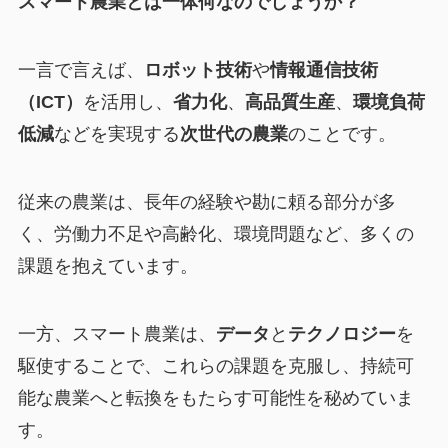
スマート農業とは一体何なのでしょうか？
一言で言えば、
ロボット技術
や
情報通信技術
（ICT）
を活用し、
省力化
、
高品質生産
、
環境負荷
低減
などを実現する
次世代の農業
のことです。
従来の農業は、長年の経験や勘に頼る部分が多
く、労働力不足や高齢化、環境問題など、多くの
課題を抱えています。
一方、スマート農業は、
データ
と
テクノロジー
を
駆使することで、これらの課題を克服し、持続可
能な農業へと転換をもたらす可能性を秘めていま
す。