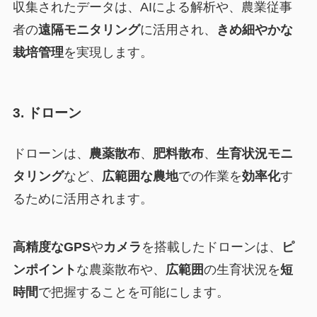
収集されたデータは、AIによる解析や、農業従事
者の
遠隔モニタリング
に活用され、
きめ細やかな
栽培管理
を実現します。
3. ドローン
ドローンは、
農薬散布
、
肥料散布
、
生育状況モニ
タリング
など、
広範囲な農地
での作業を
効率化
す
るために活用されます。
高精度なGPS
や
カメラ
を搭載したドローンは、
ピ
ンポイント
な農薬散布や、
広範囲
の生育状況を
短
時間
で把握することを可能にします。