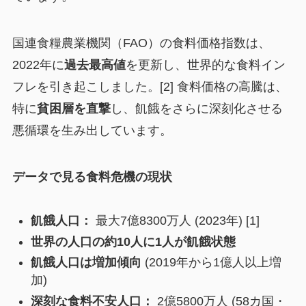
国連食糧農業機関（FAO）の食料価格指数は、
2022年に
過去最高値
を更新し、世界的な食料イン
フレを引き起こしました。[2] 食料価格の高騰は、
特に
貧困層を直撃
し、飢餓をさらに深刻化させる
悪循環を生み出しています。
データで見る食料危機の現状
飢餓人口：
最大7億8300万人 (2023年) [1]
世界の人口の約10人に1人が飢餓状態
飢餓人口は増加傾向
(2019年から1億人以上増
加)
深刻な食料不安人口：
2億5800万人 (58カ国・