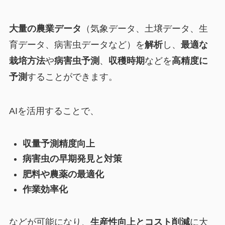
大量の農業データ
（気象データ、土壌データ、生
育データ、病害虫データなど）を
解析
し、
最適な
栽培方法
や
病害虫予測
、
収穫時期
などを
高精度に
予測
することができます。
AIを活用することで、
収量予測精度向上
病害虫の早期発見と対策
肥料や農薬の最適化
作業効率化
などが可能になり、
生産性向上とコスト削減
に大