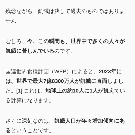
残念ながら、飢餓は決して過去のものではありま
せん。
むしろ、
今、この瞬間も、世界中で多くの人々が
飢餓に苦しんでいる
のです。
国連世界食糧計画（WFP）によると、
2023年に
は、世界で最大7億8300万人が飢餓に直面
しまし
た。[1] これは、
地球上の約10人に1人が飢え
てい
る計算になります。
さらに深刻なのは、
飢餓人口が年々増加傾向にあ
る
ということです。